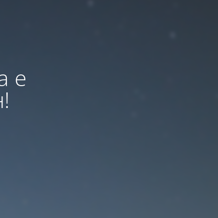
а е
!