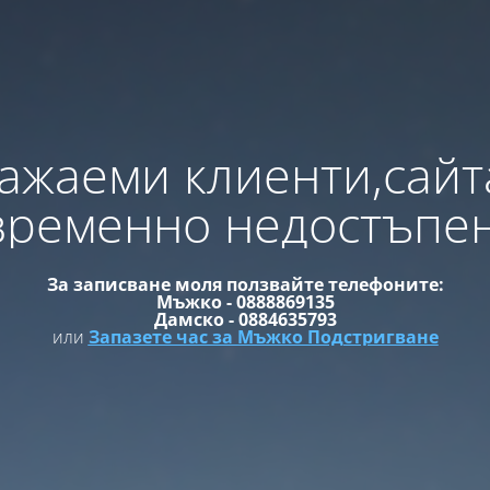
ажаеми клиенти,сайт
временно недостъпен
За записване моля ползвайте телефоните:
Мъжко - 0888869135
Дамско - 0884635793
или
Запазете час за Мъжко Подстригване